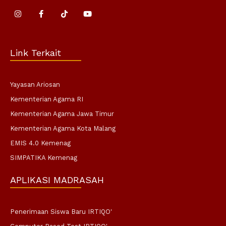
I
F
T
Y
n
a
i
o
s
c
k
u
t
e
t
t
a
b
o
u
g
o
k
b
Link Terkait
r
o
e
a
k
m
-
f
Yayasan Ariosan
Kementerian Agama RI
Kementerian Agama Jawa Timur
Kementerian Agama Kota Malang
EMIS 4.0 Kemenag
SIMPATIKA Kemenag
APLIKASI MADRASAH
Penerimaan Siswa Baru IRTIQO'