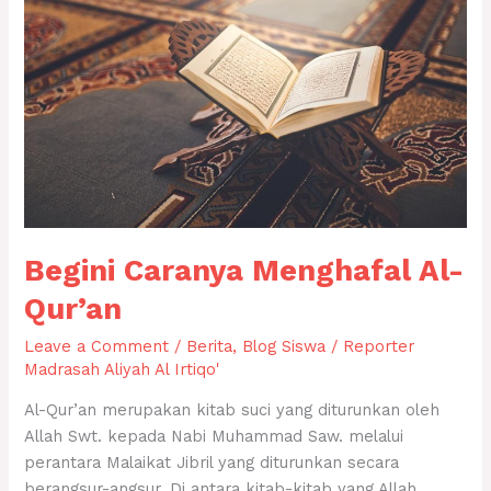
Qur’an
Begini Caranya Menghafal Al-
Qur’an
Leave a Comment
/
Berita
,
Blog Siswa
/
Reporter
Madrasah Aliyah Al Irtiqo'
Al-Qur’an merupakan kitab suci yang diturunkan oleh
Allah Swt. kepada Nabi Muhammad Saw. melalui
perantara Malaikat Jibril yang diturunkan secara
berangsur-angsur. Di antara kitab-kitab yang Allah