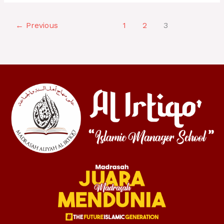
←
Previous
1
2
3