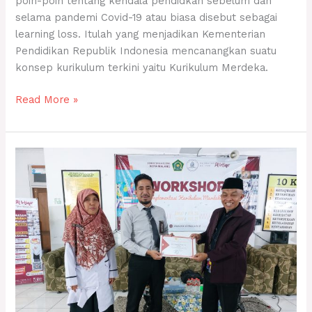
poin-poin tentang kendala pendidkan sebelum dan
selama pandemi Covid-19 atau biasa disebut sebagai
learning loss. Itulah yang menjadikan Kementerian
Pendidikan Republik Indonesia mencanangkan suatu
konsep kurikulum terkini yaitu Kurikulum Merdeka.
Read More »
BIMBINGAN
TEKNIS
IMPLEMENTASI
KURIKULUM
MERDEKA
DI
MA
AL
IRTIQO’
(BAGIAN