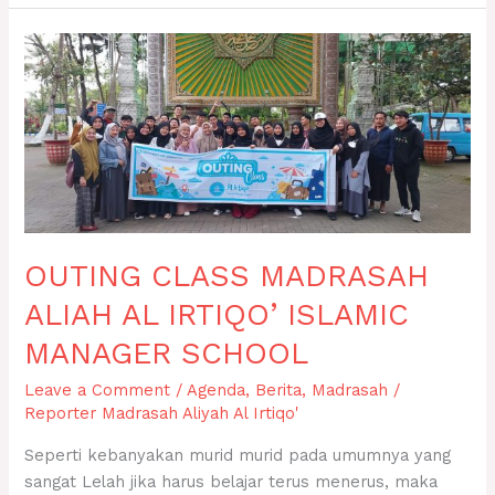
OUTING
CLASS
MADRASAH
ALIAH
AL
IRTIQO’
ISLAMIC
MANAGER
SCHOOL
OUTING CLASS MADRASAH
ALIAH AL IRTIQO’ ISLAMIC
MANAGER SCHOOL
Leave a Comment
/
Agenda
,
Berita
,
Madrasah
/
Reporter Madrasah Aliyah Al Irtiqo'
Seperti kebanyakan murid murid pada umumnya yang
sangat Lelah jika harus belajar terus menerus, maka