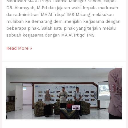
Madrasah MA Al Irtiqo’ Islamic Manager School, Bapak
DR. Alamsyah, M.Pd dan jajaran wakil kepala madrasah
dan administrasi MA Al Irtiqo’ IMS Malang melakukan
muhibah ke Semarang demi menjalin kerjasama dengan
beberapa pihak. Salah satu pihak yang terjalin melalui
sebuah kerjasama dengan MA Al Irtiqo’ IMS
Read More »
GUEST
TEACHER
PROGRAM
DENGAN
TEMA
“SEKOLAH
DI
TURKI
JALUR