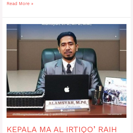
Read More »
KEPALA
MA
AL
IRTIQO’
RAIH
PENGHARGAAN
“EDUCATION
INSPIRATOR”
KEPALA MA AL IRTIQO’ RAIH