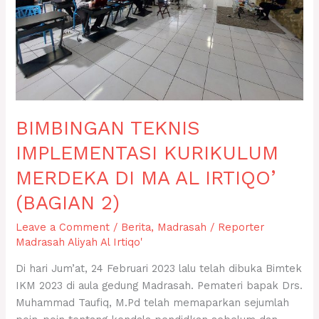
AL
IRTIQO’
(BAGIAN
2)
BIMBINGAN TEKNIS
IMPLEMENTASI KURIKULUM
MERDEKA DI MA AL IRTIQO’
(BAGIAN 2)
Leave a Comment
/
Berita
,
Madrasah
/
Reporter
Madrasah Aliyah Al Irtiqo'
Di hari Jum’at, 24 Februari 2023 lalu telah dibuka Bimtek
IKM 2023 di aula gedung Madrasah. Pemateri bapak Drs.
Muhammad Taufiq, M.Pd telah memaparkan sejumlah