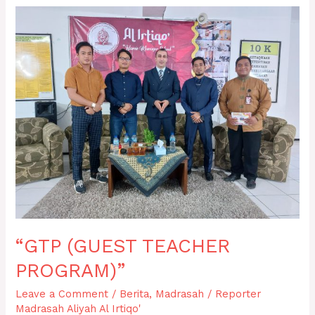
“GTP
(GUEST
TEACHER
PROGRAM)”
“GTP (GUEST TEACHER
PROGRAM)”
Leave a Comment
/
Berita
,
Madrasah
/
Reporter
Madrasah Aliyah Al Irtiqo'