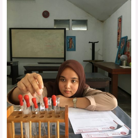
IRTIQO’
GELAR
UJIAN
PRAKTIKUM
DI
ASESMEN
MADRASAH
2022-
2023