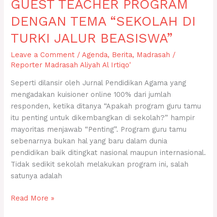
GUEST TEACHER PROGRAM
BEASISWA”
DENGAN TEMA “SEKOLAH DI
TURKI JALUR BEASISWA”
Leave a Comment
/
Agenda
,
Berita
,
Madrasah
/
Reporter Madrasah Aliyah Al Irtiqo'
Seperti dilansir oleh Jurnal Pendidikan Agama yang
mengadakan kuisioner online 100% dari jumlah
responden, ketika ditanya “Apakah program guru tamu
itu penting untuk dikembangkan di sekolah?” hampir
mayoritas menjawab “Penting”. Program guru tamu
sebenarnya bukan hal yang baru dalam dunia
pendidikan baik ditingkat nasional maupun internasional.
Tidak sedikit sekolah melakukan program ini, salah
satunya adalah
Read More »