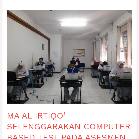
MA
AL
IRTIQO’
SELENGGARAKAN
COMPUTER
BASED
TEST
PADA
ASESMEN
MADRASAH
2022-
2023
MA AL IRTIQO’
SELENGGARAKAN COMPUTER
BASED TEST PADA ASESMEN